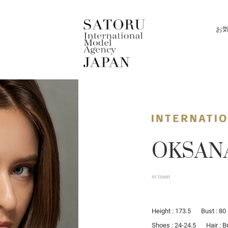
お
OKSAN
in town
Height : 173.5
Bust : 80
Shoes : 24-24.5
Hair : 