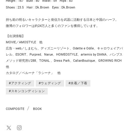
Height : 167
Bust : 80
Waist : 59
Hips : 83
Shoes : 23.5
Hair : Dk.Brown
Eyes : Dk.Brown
持ち前の明るいキャラクターと発信力を武器に活動する日本と中国のハーフ。
微博のフォロワーは約24万人と多くのファンを獲得しています。
【出演情報】
MOVIE／AMOSTYLE 他
広告・web／しまむら、ディズニーリゾート、Odette e Odile、キャロウェイアパ
レル、ESCRIT、Purpred、Narue、HOMEOSTYLE、artemis by DIANA、パンプス
メソッド研究所i/288、TONAL 、Dress Park、CalianBoutique、GROWING RICH
他
カタログ／ベルーナ「ラシーナ」 他
#アクティング
#ウェディング
#水着／下着
#スキンコンディション
/
COMPOSITE
BOOK