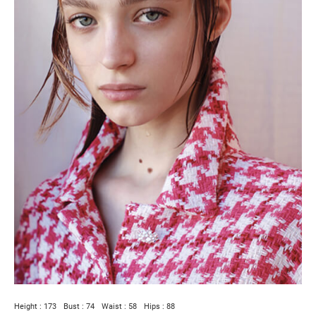
Height : 173
Bust : 74
Waist : 58
Hips : 88