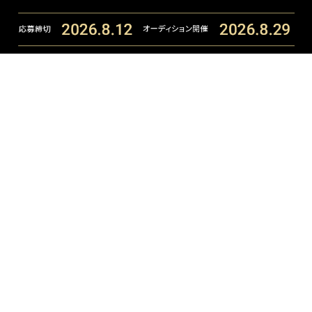
ご要望・ご相談承ります。まずはお気軽にお電話ください。
INTERNATIONAL
TEL.
03-3498-9000
JAPANESE/HALF
TEL.
03-3400-0007
TEL.
03-5467-2525
代表
FAX.03-6418-7111
MAIL
info@satorujapan.co.jp
お問い合わせフォーム